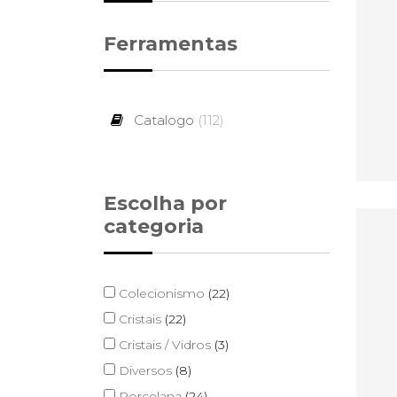
Ferramentas
Catalogo
(112)
Escolha por
categoria
Colecionismo
(22)
Cristais
(22)
Cristais / Vidros
(3)
Diversos
(8)
Porcelana
(24)