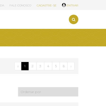
UDA
FALE CONOSCO
CADASTRE-SE
ENTRAR
‹
1
2
3
4
5
6
›