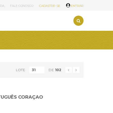
UDA
FALE CONOSCO
CADASTRE-SE
ENTRAR
‹
›
LOTE
DE
102
TUGUÊS CORAÇAO