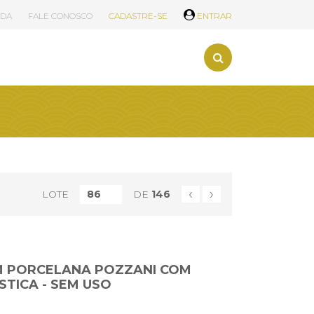
UDA
FALE CONOSCO
CADASTRE-SE
ENTRAR
‹
›
LOTE
DE
146
EM PORCELANA POZZANI COM
TICA - SEM USO