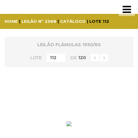
HOME
|
LEILÃO Nº 2368
|
CATÁLOGO
| LOTE 112
LEILÃO FLÂMULAS 1950/60
‹
›
LOTE
DE
120