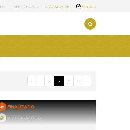
UDA
FALE CONOSCO
CADASTRE-SE
ENTRAR
‹
1
2
3
4
5
›
FINALIZADO
VER CATÁLOGO