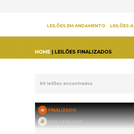
LEILÕES EM ANDAMENTO
LEILÕES A
HOME
| LEILÕES FINALIZADOS
89 leilões encontrados
FINALIZADO
VER CATÁLOGO